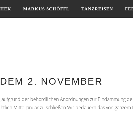
THEK
MARKUS SCHÖFFL
TANZREISEN
FE
DEM 2. NOVEMBER
e,aufgrund der behördlichen Anordnungen zur Eindämmung de
htlich Mitte Januar zu schließen.Wir bedauern das von ganzem